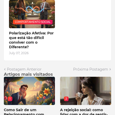
COMPORTAMENTO SOCIAL
Polarização Afetiva: Por
que está tão difícil
conviver com o
Diferente?
July 07, 2026
Postagem Anterior
Próxima Postagem
Artigos mais visitados
1
2
Como Sair de um
A rejeição social: como
Relacionamento com
lidar com a dor de sentir-