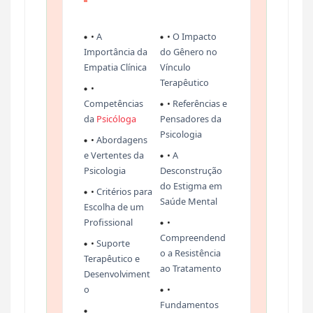
•
A
•
O Impacto
Importância da
do Gênero no
Empatia Clínica
Vínculo
Terapêutico
•
Competências
•
Referências e
da
Psicóloga
Pensadores da
Psicologia
•
Abordagens
e Vertentes da
•
A
Psicologia
Desconstrução
do Estigma em
•
Critérios para
Saúde Mental
Escolha de um
Profissional
•
Compreendend
•
Suporte
o a Resistência
Terapêutico e
ao Tratamento
Desenvolviment
o
•
Fundamentos