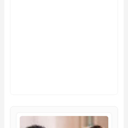
Se chegou aqui, possivelmente estada em busca de
informações sobre: tratamento para
ansiedade
,
depressão
,
estresse ou
dificuldade de relacionamento
,
terapia de casal
,
psicóloga perto de mim, psicóloga clínica
terapia in
próxima, consultório de psicologia perto, psicóloga
na minha região, encontrar psicóloga perto,
psicóloga em são paulo perto de mim, melhor
psicóloga próxima, psicóloga presencial perto,
psicóloga na avenida paulista, atendimento
psicológico perto de mim
fantil
,
PSICOLOGA, PSICÓLOGO,
psicoterapia
, terapia online ou
psicoterapia em São Paulo
;